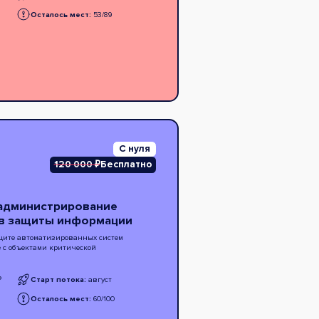
Осталось мест:
53/89
С нуля
120 000 ₽
Бесплатно
 администрирование
тв защиты информации
щите автоматизированных систем
 с объектами критической
₽
Старт потока:
август
Осталось мест:
60/100