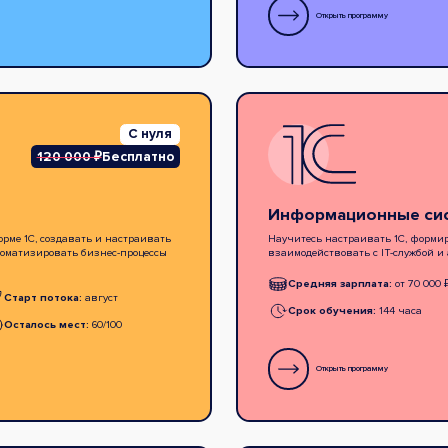
Открыть программу
С нуля
120 000 ₽
Бесплатно
Информационные сис
рме 1С, создавать и настраивать
Научитесь настраивать 1С, формир
оматизировать бизнес-процессы
взаимодействовать с IT-службой и
Средняя зарплата:
от 70 000 
Старт потока:
август
Срок обучения:
144 часа
Осталось мест:
60/100
Открыть программу