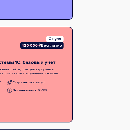
С нуля
120 000 ₽
Бесплатно
темы 1С: базовый учет
овать отчёты, проводить документы,
 автоматизировать рутинные операции.
₽
Старт потока:
август
Осталось мест:
60/100