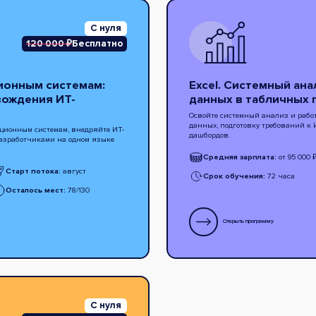
С нуля
120 000 ₽
Бесплатно
ионным системам:
Excel. Системный ан
вождения ИТ-
данных в табличных 
Освойте системный анализ и рабо
данных, подготовку требований к 
ционным системам, внедряйте ИТ-
дашбордов.
разработчиками на одном языке
Средняя зарплата:
от 95 000 
Старт потока:
август
Срок обучения:
72 часа
Осталось мест:
78/130
Открыть программу
С нуля