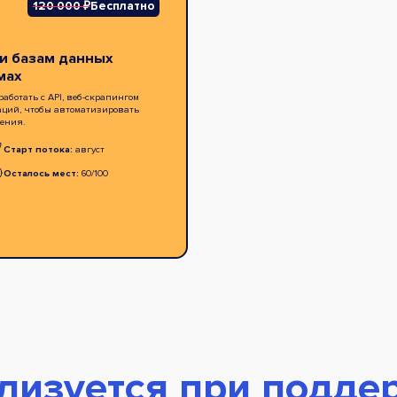
120 000 ₽
Бесплатно
 и базам данных
мах
аботать с API, веб-скрапингом
аций, чтобы автоматизировать
ения.
Старт потока:
август
Осталось мест:
60/100
лизуется при подде