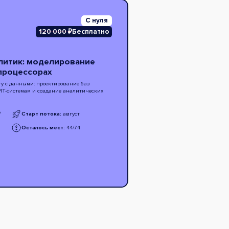
С нуля
120 000 ₽
Бесплатно
алитик: моделирование
процессорах
ту с данными: проектирование баз
ИТ-системам и создание аналитических
₽
Старт потока:
август
Осталось мест:
44/74