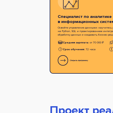
Специалист по аналитике
в информационных систе
Освойте управление данными: научитесь р
на Python, SQL и проектированием интегр
обработку данных и создавать бизнес-реш
Средняя зарплата:
от 70 000 ₽
Срок обучения:
72 часа
Открыть программу
Проект реа