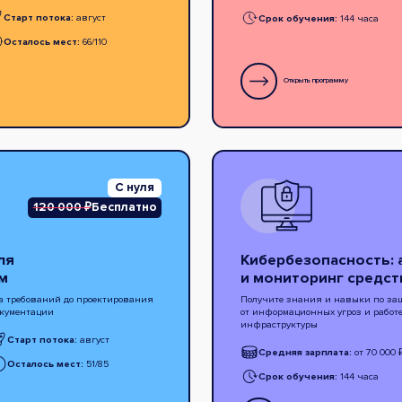
Старт потока:
август
Срок обучения:
144 часа
Осталось мест:
66/110
Открыть программу
С нуля
120 000 ₽
Бесплатно
ля
Кибербезопасность:
м
и мониторинг средс
ра требований до проектирования
Получите знания и навыки по за
окументации
от информационных угроз и работе
инфраструктуры
Старт потока:
август
Средняя зарплата:
от 70 000 
Осталось мест:
51/85
Срок обучения:
144 часа