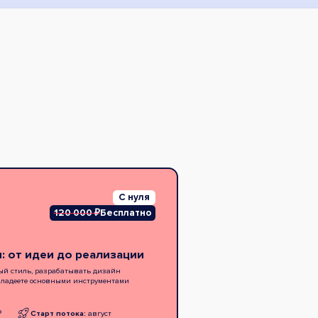
С нуля
120 000 ₽
Бесплатно
: от идеи до реализации
ый стиль, разрабатывать дизайн
владеете основными инструментами
₽
Старт потока:
август