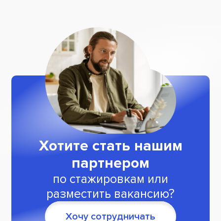
Хотите стать нашим
партнером
по стажировкам или
разместить вакансию?
Хочу сотрудничать