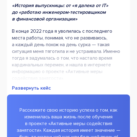
История выпускницы: от «я далека от IT»
до «работаю инженером-тестировщиком
в финансовой организации
В конце 2022 года я уволилась с последнего
места работы, понимая, что не развиваюсь,
а каждый день похож на день сурка — такая
ситуация меня тяготила и не устраивала. Именно
тогда я задумалась о том, что настало время
кардинальных перемен, и нашла в интернете
информацию о проекте «Активные меры
содействия занятости».
Развернуть кейс
Расскажите свою историю успеха о том, как
изменилась ваша жизнь после обучения
в проекте «Активные меры содействия
занятости». Каждая история имеет значение —