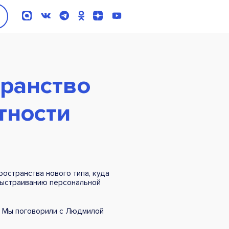
транство
тности
остранства нового типа, куда
 выстраиванию персональной
». Мы поговорили с Людмилой