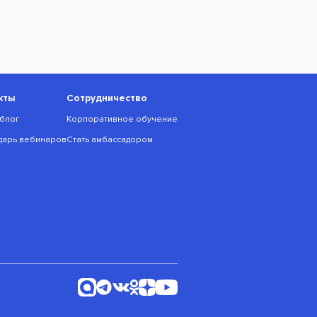
кты
Сотрудничество
блог
Корпоративное обучение
дарь вебинаров
Стать амбассадором