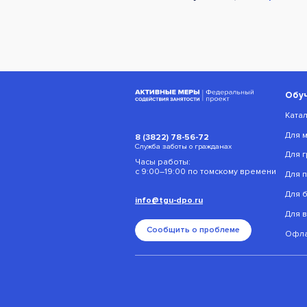
Обу
Ката
Для 
8 (3822) 78-56-72
Служба заботы о гражданах
Для г
Часы работы:
с 9:00–19:00 по томскому времени
Для 
Для 
info@tgu-dpo.ru
Для 
Сообщить о проблеме
Офла