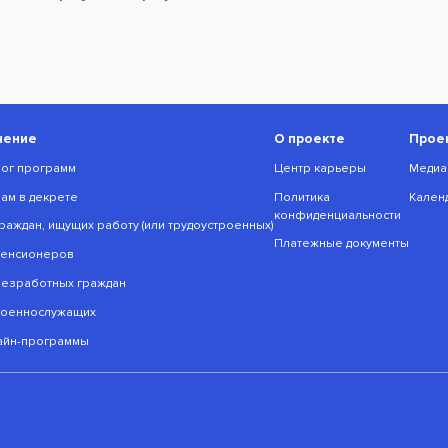
чение
О проекте
Прое
лог программ
Центр карьеры
Медиа
мам в декрете
Политика
Кален
конфиденциальности
раждан, ищущих работу (или трудоустроенных)
Платежные документы
пенсионеров
безработных граждан
военнослужащих
йн-программы