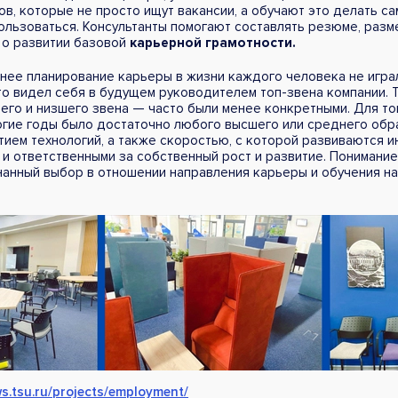
в, которые не просто ищут вакансии, а обучают это делать са
ользоваться. Консультанты помогают составлять резюме, разм
т о развитии базовой
карьерной грамотности.
анее планирование карьеры в жизни каждого человека не игра
то видел себя в будущем руководителем топ-звена компании. 
го и низшего звена — часто были менее конкретными. Для тог
огие годы было достаточно любого высшего или среднего обр
тием технологий, а также скоростью, с которой развиваются и
 и ответственными за собственный рост и развитие. Понимани
нанный выбор в отношении направления карьеры и обучения н
ws.tsu.ru/projects/employment/