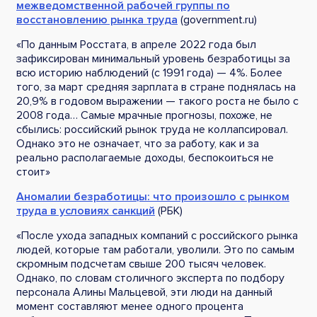
межведомственной рабочей группы по
восстановлению рынка труда
(government.ru)
«По данным Росстата, в апреле 2022 года был
зафиксирован минимальный уровень безработицы за
всю историю наблюдений (с 1991 года) — 4%. Более
того, за март средняя зарплата в стране поднялась на
20,9% в годовом выражении — такого роста не было с
2008 года… Самые мрачные прогнозы, похоже, не
сбылись: российский рынок труда не коллапсировал.
Однако это не означает, что за работу, как и за
реально располагаемые доходы, беспокоиться не
стоит»
Аномалии безработицы: что произошло с рынком
труда в условиях санкций
(РБК)
«После ухода западных компаний с российского рынка
людей, которые там работали, уволили. Это по самым
скромным подсчетам свыше 200 тысяч человек.
Однако, по словам столичного эксперта по подбору
персонала Алины Мальцевой, эти люди на данный
момент составляют менее одного процента