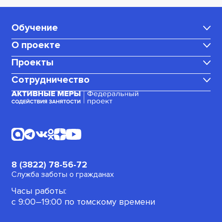
Обучение
О проекте
Каталог программ
Проекты
Центр карьеры
Для мам в декрете
Сотрудничество
Медиаблог
Политика
Для граждан, ищущих работу
конфиденциальности
Корпоративное обучение
(или трудоустроенных)
Календарь вебинаров
Платежные документы
Стать амбассадором
Для пенсионеров
Для безработных граждан
8 (3822) 78-56-72
Для военнослужащих
Служба заботы о гражданах
Часы работы:
Офлайн-программы
с 9:00–19:00 по томскому времени