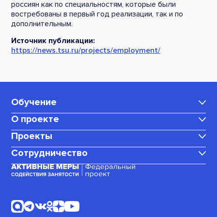
россиян как по специальностям, которые были
востребованы в первый год реализации, так и по
дополнительным.
Источник публикации:
https://news.tsu.ru/projects/employment/
Обучение
О проекте
Каталог программ
Проекты
Центр карьеры
Для мам в декрете
Сотрудничество
Медиаблог
Политика
Для граждан, ищущих работу
конфиденциальности
Корпоративное обучение
(или трудоустроенных)
Календарь вебинаров
Платежные документы
Стать амбассадором
Для пенсионеров