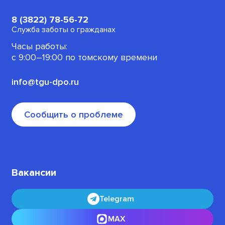
Для безработных граждан
8 (3822) 78-56-72
Для военнослужащих
Служба заботы о гражданах
Часы работы:
Офлайн-программы
с 9:00–19:00 по томскому времени
info@tgu-dpo.ru
Сообщить о проблеме
Вакансии
Telegram
MAX