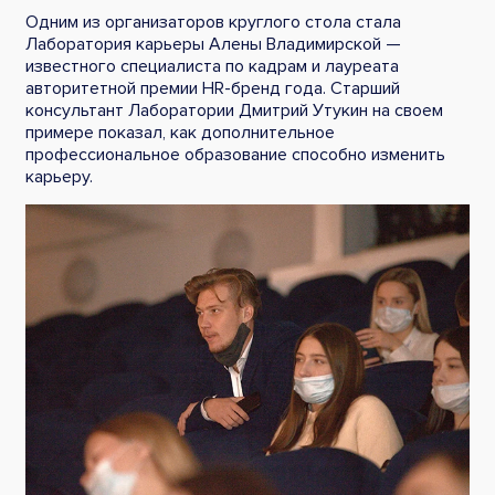
Одним из организаторов круглого стола стала
Лаборатория карьеры Алены Владимирской —
известного специалиста по кадрам и лауреата
авторитетной премии HR-бренд года. Старший
консультант Лаборатории Дмитрий Утукин на своем
примере показал, как дополнительное
профессиональное образование способно изменить
карьеру.