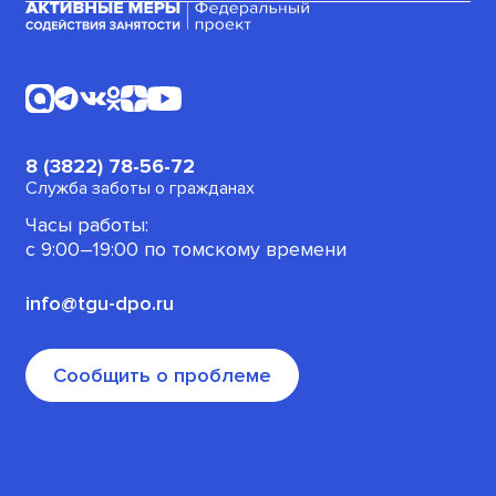
Для граждан, ищущих работу
конфиденциальности
Корпоративное обучение
(или трудоустроенных)
Календарь вебинаров
Платежные документы
Стать амбассадором
Для пенсионеров
Для безработных граждан
8 (3822) 78-56-72
Для военнослужащих
Служба заботы о гражданах
Часы работы:
Офлайн-программы
с 9:00–19:00 по томскому времени
info@tgu-dpo.ru
Сообщить о проблеме