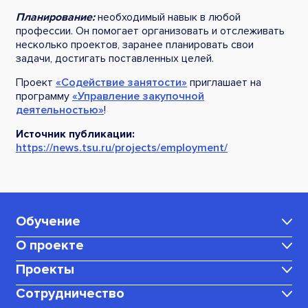
Планирование:
необходимый навык в любой
профессии. Он помогает организовать и отслеживать
несколько проектов, заранее планировать свои
задачи, достигать поставленных целей.
Проект
«Содействие занятости»
приглашает на
программу
«Управление закупочной
деятельностью»
!
Источник публикации:
https://news.tsu.ru/projects/employment/
Обучение
О проекте
Каталог программ
Проекты
Центр карьеры
Для мам в декрете
Сотрудничество
Медиаблог
Политика