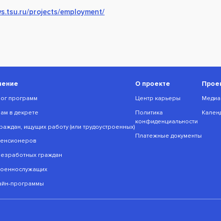
ws.tsu.ru/projects/employment/
чение
О проекте
Прое
лог программ
Центр карьеры
Медиа
мам в декрете
Политика
Кален
конфиденциальности
раждан, ищущих работу (или трудоустроенных)
Платежные документы
пенсионеров
безработных граждан
военнослужащих
йн-программы