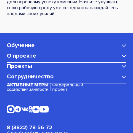
долгосрочному успеху компании. Начните улучшать
свою рабочую среду уже сегодня и наслаждайтесь
плодами своих усилий.
Обучение
О проекте
Каталог программ
Проекты
Центр карьеры
Для мам в декрете
Сотрудничество
Медиаблог
Политика
Для граждан, ищущих работу
конфиденциальности
Корпоративное обучение
(или трудоустроенных)
Календарь вебинаров
Платежные документы
Стать амбассадором
Для пенсионеров
Для безработных граждан
8 (3822) 78-56-72
Для военнослужащих