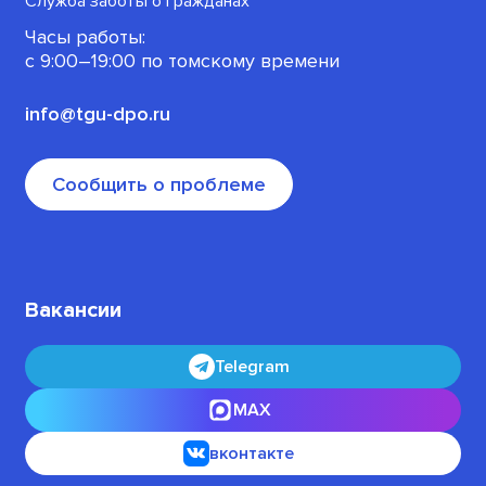
Служба заботы о гражданах
Часы работы:
Офлайн-программы
с 9:00–19:00 по томскому времени
info@tgu-dpo.ru
Сообщить о проблеме
Вакансии
Telegram
MAX
вконтакте