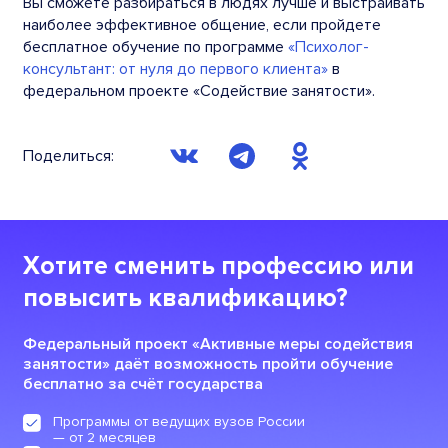
Вы сможете разбираться в людях лучше и выстраивать
наиболее эффективное общение, если пройдете
бесплатное обучение по программе
«Психолог-
консультант: от нуля до первого клиента»
в
федеральном проекте «Содействие занятости».
Поделиться:
Хотите сменить профессию или
повысить квалификацию?
Федеральный проект «Активные меры содействия
занятости» даёт возможность пройти обучение
бесплатно за счёт государства
Программы от ведущих вузов России
— от 2 месяцев