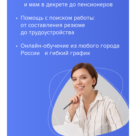
и мам в декрете до пенсионеров
Помощь с поиском работы:
от составления резюме
до трудоустройства
Онлайн-обучение из любого города
России и гибкий график