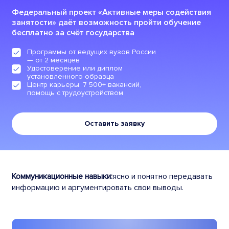
Федеральный проект «Активные меры содействия
занятости» даёт возможность пройти обучение
бесплатно за счёт государства
Программы от ведущих вузов России
— от 2 месяцев
Удостоверение или диплом
установленного образца
Центр карьеры: 7 500+ вакансий,
помощь с трудоустройством
Оставить заявку
Коммуникационные навыки:
ясно и понятно передавать
информацию и аргументировать свои выводы.