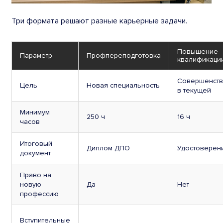
Три формата решают разные карьерные задачи.
Повышение
Параметр
Профпереподготовка
квалификаци
Совершенств
Цель
Новая специальность
в текущей
Минимум
250 ч
16 ч
часов
Итоговый
Диплом ДПО
Удостоверен
документ
Право на
новую
Да
Нет
профессию
Вступительные