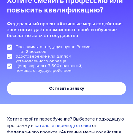
Хотите сменить профессию или
повысить квалификацию?
Федеральный проект «Активные меры содействия
занятости» даёт возможность пройти обучение
бесплатно за счёт государства
Программы от ведущих вузов России
— от 2 месяцев
Удостоверение или диплом
установленного образца
Центр карьеры: 7 500+ вакансий,
помощь с трудоустройством
Оставить заявку
Хотите пройти переобучение? Выберете подходящую
программу в
каталоге переподготовки
от
федерального проекта «Активные меры содействия