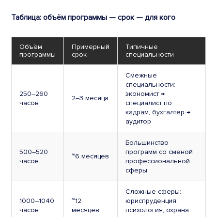
Таблица: объём программы — срок — для кого
Объём
Примерный
Типичные
программы
срок
специальности
Смежные
специальности:
250–260
экономист →
2–3 месяца
часов
специалист по
кадрам, бухгалтер →
аудитор
Большинство
500–520
программ со сменой
~6 месяцев
часов
профессиональной
сферы
Сложные сферы:
1000–1040
~12
юриспруденция,
часов
месяцев
психология, охрана