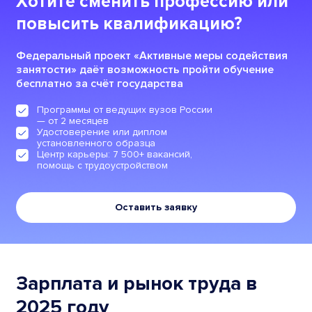
Хотите сменить профессию или
повысить квалификацию?
Федеральный проект «Активные меры содействия
занятости» даёт возможность пройти обучение
бесплатно за счёт государства
Программы от ведущих вузов России
— от 2 месяцев
Удостоверение или диплом
установленного образца
Центр карьеры: 7 500+ вакансий,
помощь с трудоустройством
Оставить заявку
Зарплата и рынок труда в
2025 году