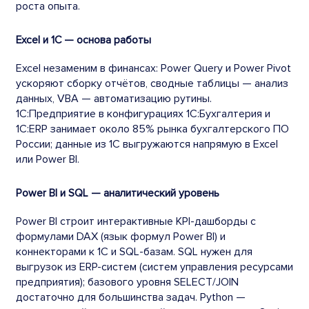
роста опыта.
Excel и 1С — основа работы
Excel незаменим в финансах: Power Query и Power Pivot
ускоряют сборку отчётов, сводные таблицы — анализ
данных, VBA — автоматизацию рутины.
1С:Предприятие в конфигурациях 1С:Бухгалтерия и
1С:ERP занимает около 85% рынка бухгалтерского ПО
России; данные из 1С выгружаются напрямую в Excel
или Power BI.
Power BI и SQL — аналитический уровень
Power BI строит интерактивные KPI-дашборды с
формулами DAX (язык формул Power BI) и
коннекторами к 1С и SQL-базам. SQL нужен для
выгрузок из ERP-систем (систем управления ресурсами
предприятия); базового уровня SELECT/JOIN
достаточно для большинства задач. Python —