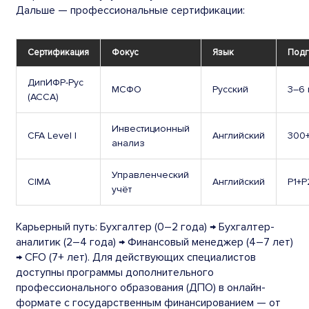
Дальше — профессиональные сертификации:
Сертификация
Фокус
Язык
Подг
ДипИФР-Рус
МСФО
Русский
3–6 
(ACCA)
Инвестиционный
CFA Level I
Английский
300+
анализ
Управленческий
CIMA
Английский
P1+P
учёт
Карьерный путь: Бухгалтер (0–2 года) → Бухгалтер-
аналитик (2–4 года) → Финансовый менеджер (4–7 лет)
→ CFO (7+ лет). Для действующих специалистов
доступны программы дополнительного
профессионального образования (ДПО) в онлайн-
формате с государственным финансированием — от