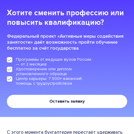
Хотите сменить профессию или
повысить квалификацию?
Федеральный проект «Активные меры содействия
занятости» даёт возможность пройти обучение
бесплатно за счёт государства
Программы от ведущих вузов России
— от 2 месяцев
Удостоверение или диплом
установленного образца
Центр карьеры: 7 500+ вакансий,
помощь с трудоустройством
Оставить заявку
С этого момента бухгалтерия перестаёт удерживать