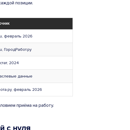
каждой позиции.
очник
ru, февраль 2026
ru, ГородРабот.ру
стат, 2024
аслевые данные
ота.ру, февраль 2026
ловием приёма на работу.
 с нуля