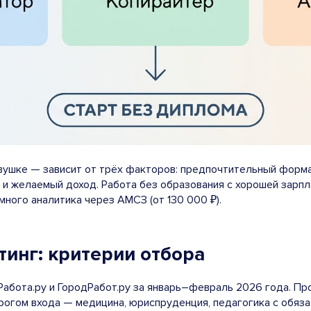
ушке — зависит от трёх факторов: предпочтительный формат 
 и желаемый доход. Работа без образования с хорошей зарп
много аналитика через АМСЗ (от 130 000 ₽).
тинг: критерии отбора
, Работа.ру и ГородРабот.ру за январь–февраль 2026 года. П
рогом входа — медицина, юриспруденция, педагогика с обяза