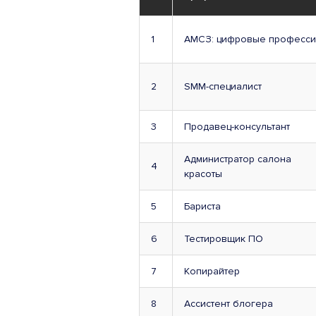
1
АМСЗ: цифровые професси
2
SMM-специалист
3
Продавец-консультант
Администратор салона
4
красоты
5
Бариста
6
Тестировщик ПО
7
Копирайтер
8
Ассистент блогера