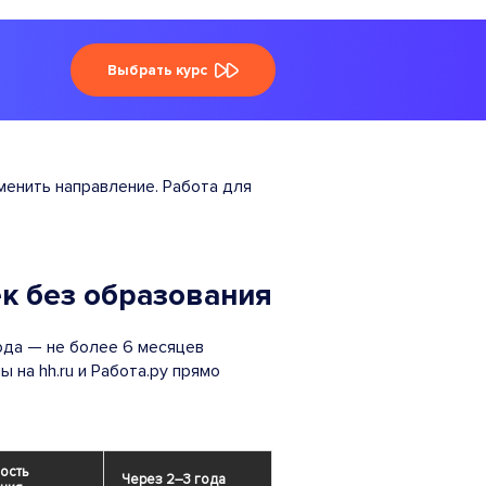
Выбрать курс
менить направление. Работа для
к без образования
хода — не более 6 месяцев
 на hh.ru и Работа.ру прямо
ость
Через 2–3 года