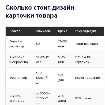
Сколько стоит дизайн
карточки товара
Способ
Стоимость
Время
Кому подходит
Онлайн-
15–30
$0
Новичок, старт
редактор
мин
AI-сервис
от 415 ₽/
5–15
Объём 10+
(нейросеть)
мес
мин
карточек
300–
1–3
Фрилансер
1000+ ₽/
Делегирование
дня
шт
от 3000–
Студия/
3–5
5000 ₽/
B2B, пакет
агентство
дней
шт