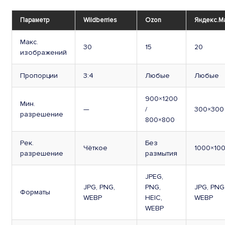
Параметр
Wildberries
Ozon
Яндекс.М
Макс.
30
15
20
изображений
Пропорции
3:4
Любые
Любые
900×1200
Мин.
—
/
300×300
разрешение
800×800
Рек.
Без
Чёткое
1000×10
разрешение
размытия
JPEG,
JPG, PNG,
PNG,
JPG, PNG
Форматы
WEBP
HEIC,
WEBP
WEBP