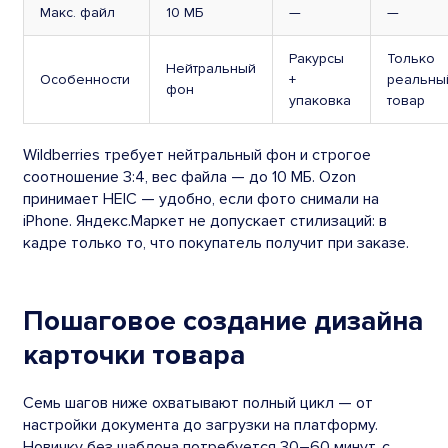
Макс. файл
10 МБ
—
—
Ракурсы
Только
Нейтральный
Особенности
+
реальны
фон
упаковка
товар
Wildberries требует нейтральный фон и строгое
соотношение 3:4, вес файла — до 10 МБ. Ozon
принимает HEIC — удобно, если фото снимали на
iPhone. Яндекс.Маркет не допускает стилизаций: в
кадре только то, что покупатель получит при заказе.
Пошаговое создание дизайна
карточки товара
Семь шагов ниже охватывают полный цикл — от
настройки документа до загрузки на платформу.
Новичку без шаблона потребуется 30–60 минут, с