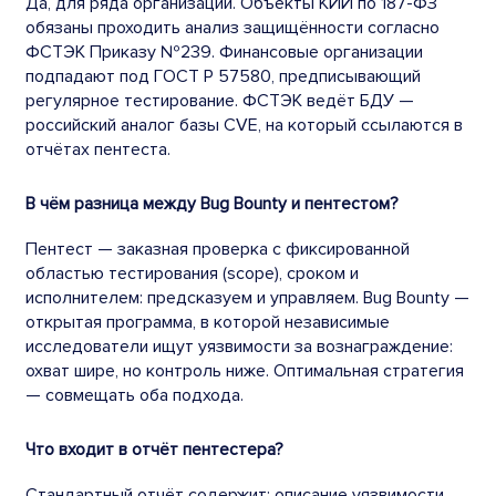
Да, для ряда организаций. Объекты КИИ по 187-ФЗ
обязаны проходить анализ защищённости согласно
ФСТЭК Приказу №239. Финансовые организации
подпадают под ГОСТ Р 57580, предписывающий
регулярное тестирование. ФСТЭК ведёт БДУ —
российский аналог базы CVE, на который ссылаются в
отчётах пентеста.
В чём разница между Bug Bounty и пентестом?
Пентест — заказная проверка с фиксированной
областью тестирования (scope), сроком и
исполнителем: предсказуем и управляем. Bug Bounty —
открытая программа, в которой независимые
исследователи ищут уязвимости за вознаграждение:
охват шире, но контроль ниже. Оптимальная стратегия
— совмещать оба подхода.
Что входит в отчёт пентестера?
Стандартный отчёт содержит: описание уязвимости,