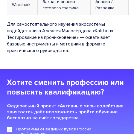
Захват и анализ
Анализ /
Wireshark
сетевого трафика
Разведка
Для самостоятельного изучения экосистемы
подойдёт книга Алексея Милосердова «Kali Linux.
Тестирование на проникновение» — охватывает
базовые инструменты и методики в формате
практического руководства.
Хотите сменить профессию или
повысить квалификацию?
Федеральный проект «Активные меры содействия
занятости» даёт возможность пройти обучение
бесплатно за счёт государства
Программы от ведущих вузов России
— от 2 месяцев