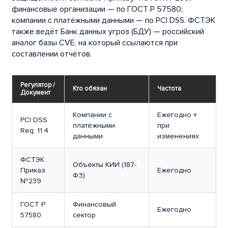
финансовые организации — по ГОСТ Р 57580;
компании с платёжными данными — по PCI DSS. ФСТЭК
также ведёт Банк данных угроз (БДУ) — российский
аналог базы CVE, на который ссылаются при
составлении отчётов.
Регулятор /
Кто обязан
Частота
Документ
Компании с
Ежегодно +
PCI DSS
платёжными
при
Req. 11.4
данными
изменениях
ФСТЭК
Объекты КИИ (187-
Приказ
Ежегодно
ФЗ)
№239
ГОСТ Р
Финансовый
Ежегодно
57580
сектор