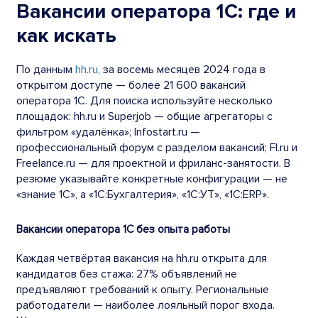
Вакансии оператора 1С: где и
как искать
По данным
hh.ru
, за восемь месяцев 2024 года в
открытом доступе — более 21 600 вакансий
оператора 1С. Для поиска используйте несколько
площадок: hh.ru и Superjob — общие агрегаторы с
фильтром «удалёнка»; Infostart.ru —
профессиональный форум с разделом вакансий; Fl.ru и
Freelance.ru — для проектной и фриланс-занятости. В
резюме указывайте конкретные конфигурации — не
«знание 1С», а «1С:Бухгалтерия», «1С:УТ», «1С:ERP».
Вакансии оператора 1С без опыта работы
Каждая четвёртая вакансия на hh.ru открыта для
кандидатов без стажа: 27% объявлений не
предъявляют требований к опыту. Региональные
работодатели — наиболее лояльный порог входа.