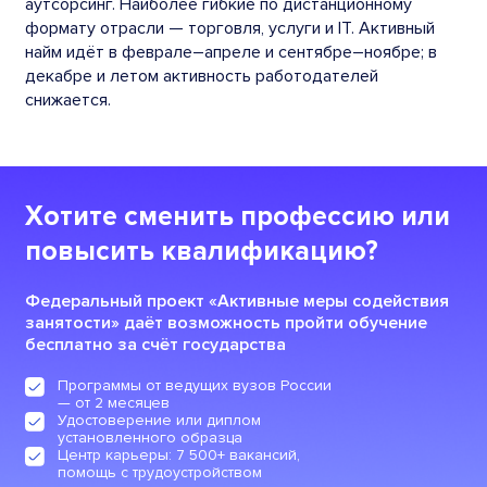
аутсорсинг. Наиболее гибкие по дистанционному
формату отрасли — торговля, услуги и IT. Активный
найм идёт в феврале–апреле и сентябре–ноябре; в
декабре и летом активность работодателей
снижается.
Хотите сменить профессию или
повысить квалификацию?
Федеральный проект «Активные меры содействия
занятости» даёт возможность пройти обучение
бесплатно за счёт государства
Программы от ведущих вузов России
— от 2 месяцев
Удостоверение или диплом
установленного образца
Центр карьеры: 7 500+ вакансий,
помощь с трудоустройством