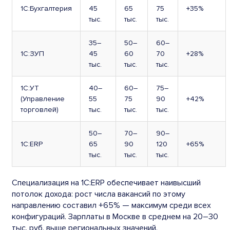
1С:Бухгалтерия
45
65
75
+35%
тыс.
тыс.
тыс.
35–
50–
60–
1С:ЗУП
45
60
70
+28%
тыс.
тыс.
тыс.
1С:УТ
40–
60–
75–
(Управление
55
75
90
+42%
торговлей)
тыс.
тыс.
тыс.
50–
70–
90–
1С:ERP
65
90
120
+65%
тыс.
тыс.
тыс.
Специализация на 1С:ERP обеспечивает наивысший
потолок дохода: рост числа вакансий по этому
направлению составил +65% — максимум среди всех
конфигураций. Зарплаты в Москве в среднем на 20–30
тыс. руб. выше региональных значений.