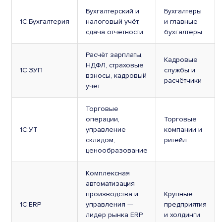
Бухгалтерский и
Бухгалтеры
1С:Бухгалтерия
налоговый учёт,
и главные
сдача отчётности
бухгалтеры
Расчёт зарплаты,
Кадровые
НДФЛ, страховые
1С:ЗУП
службы и
взносы, кадровый
расчётчики
учёт
Торговые
операции,
Торговые
1С:УТ
управление
компании и
складом,
ритейл
ценообразование
Комплексная
автоматизация
производства и
Крупные
1С:ERP
управления —
предприятия
лидер рынка ERP
и холдинги