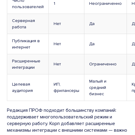
Число
1
Неограниченно
Н
пользователей
Серверная
Нет
Да
Д
работа
Публикация в
Нет
Да
Д
интернет
Расширенные
Нет
Ограниченно
Д
интеграции
Малый и
Целевая
ИП,
К
средний
аудитория
фрилансеры
п
бизнес
Редакция ПРОФ подходит большинству компаний:
поддерживает многопользовательский режим и
серверную работу. Корп добавляет расширенные
механизмы интеграции с внешними системами — важно