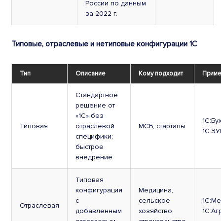
России по данным
за 2022 г.
Типовые, отраслевые и нетиповые конфигурации 1С
Тип
Описание
Кому подходит
Прим
Стандартное
решение от
«1С» без
1С:Бу
Типовая
отраслевой
МСБ, стартапы
1С:З
специфики;
быстрое
внедрение
Типовая
конфигурация
Медицина,
с
сельское
1С:Ме
Отраслевая
добавленным
хозяйство,
1С:А