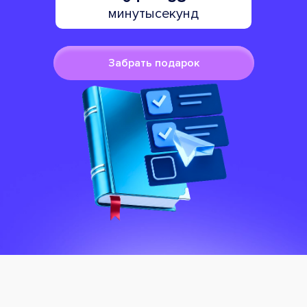
минуты
секунд
Забрать подарок