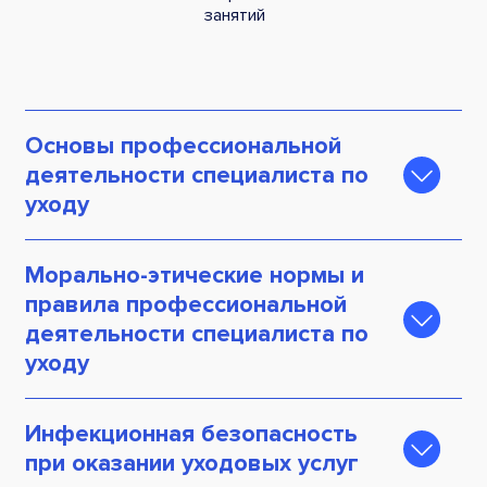
занятий
Основы профессиональной
деятельности специалиста по
уходу
Должностные обязанности специалиста по
Морально-этические нормы и
уходу. Базовые компетенции специалиста на
основе профстандартов
правила профессиональной
деятельности специалиста по
Специфика профессии. Основы
уходу
долговременного ухода
Особенности общего ухода за различными
Психологические особенности лиц,
категориями лиц, нуждающихся
Инфекционная безопасность
нуждающихся в уходе. Манипуляция.
(потенциально нуждающихся) в постороннем
Критерии определения манипуляции
при оказании уходовых услуг
уходе в повседневной деятельности.
Отработка техник работы с манипуляциями,