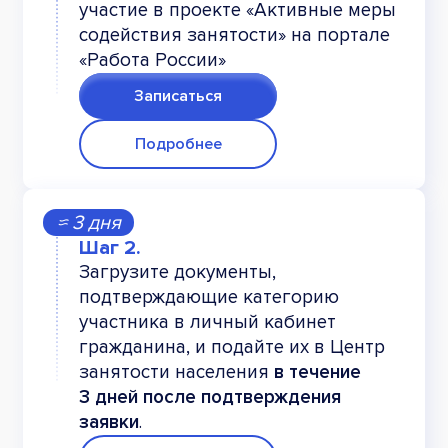
участие в проекте «Активные меры
Пеномоющие композиции
содействия занятости» на портале
«Работа России»
Антисептические и антибактериальные
средства
Записаться
Классификация красителей и пигментов.
Косметические эмульсии: основы создания
Подробнее
Косметические эмульсии - основы создания
Микробиологические аспекты производства
≈ 3 дня
косметических средств
Загрузите документы,
Основы технологии косметического
подтверждающие категорию
производства
участника в личный кабинет
гражданина, и подайте их в Центр
занятости населения
в течение
3 дней после подтверждения
заявки
.