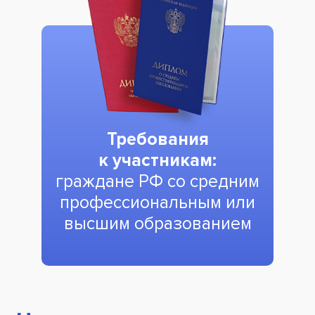
Требования
к участникам:
граждане РФ со средним
профессиональным или
высшим образованием