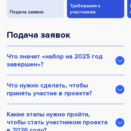
Требования к
Подача заявок
участникам
Подача заявок
Что значит «набор на 2025 год
завершен»?
Набор участников проекта на 2025 год
закрыт.
В настоящее время мы формируем
Что нужно сделать, чтобы
резервный список обучающихся
принять участие в проекте?
на следующий, 2026 год. Кандидаты
из этого списка получат первоочередные
Вам необходимо подать заявку на нашем
приглашения на бесплатное обучение, как
сайте
, а затем подтвердить ее на портале
Какие этапы нужно пройти,
только на портале «Работа России»
«Работа России».
чтобы стать участником проекта
появятся новые образовательные
в 2026 году?