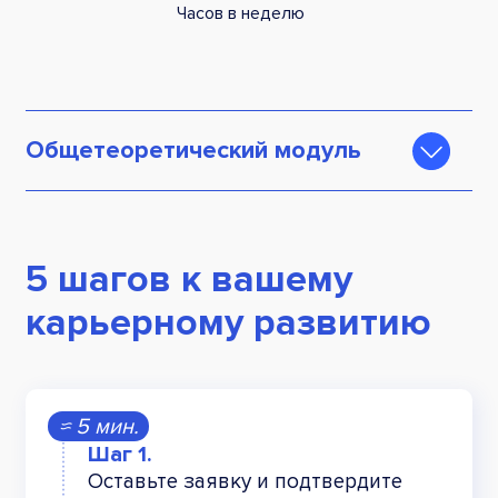
Часов в неделю
Общетеоретический модуль
Основы косметологии
Основы медицинской химии
5 шагов к вашему
Ингредиенты в косметической
карьерному развитию
промышленности
Поверхносто-активные вещества
Полимеры
≈ 5 мин.
Технология эфирных масел
Оставьте заявку и подтвердите
Гели