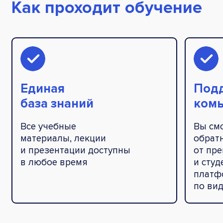
Как проходит обучение
Единая
Под
база знаний
ком
Все учебные
Вы см
материалы, лекции
обрат
и презентации доступны
от пр
в любое время
и студ
платф
по ви