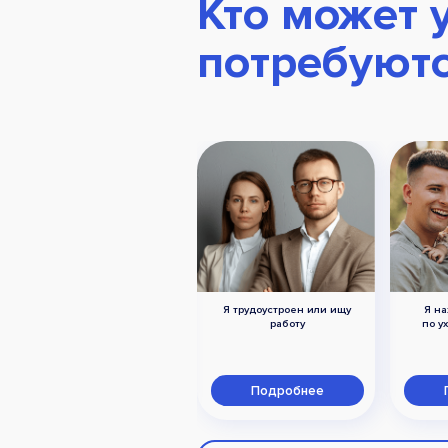
Кто может 
потребуют
Я трудоустроен или ищу
Я на
Я член семьи военного,
работу
по у
погибшего при исполнении
в ходе СВО
Подробнее
Подробнее