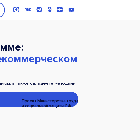
мме:
некоммерческом
талом, а также овладеете методами
Проект Министерства труда
и социальной защиты РФ