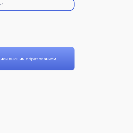
но
 или высшим образованием