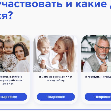
участвовать и какие
ся?
хожусь в отпуске
Я мама ребенка до 7 лет
Я гражданин старш
ходу за ребенком
и ищу работу
до 3 лет
Подробнее
Подробнее
Подробне