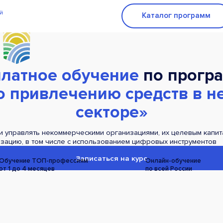
Каталог программ
латное обучение
по програ
о привлечению средств в 
секторе»
 и управлять некоммерческими организациями, их целевым капи
изацию, в том числе с использованием цифровых инструментов
Записаться на курс
Обучение ТОП-профессиям
Онлайн-обучение
от 1 до 4 месяцев
по всей
России