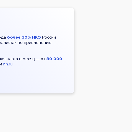
ода
более 30% НКО
России
иалистах по привлечению
ая плата в месяц — от
80 000
ым
hh.ru