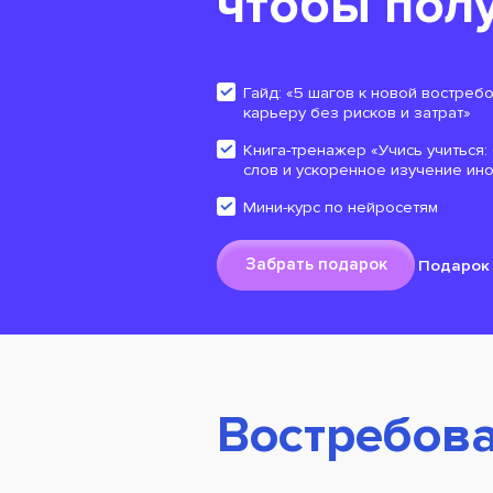
чтобы полу
Гайд: «5 шагов к новой востреб
карьеру без рисков и затрат»
Книга-тренажер «Учись учиться
слов и ускоренное изучение ин
Мини-курс по нейросетям
Забрать подарок
Подарок 
Востребова