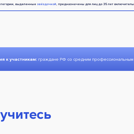
атегории, выделенные
звёздочкой
, предназначены для лиц до 35 лет включитель
ния
к участникам:
граждане РФ со средним профессиональным
учитесь