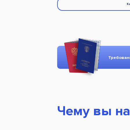
К
Требова
Чему вы на