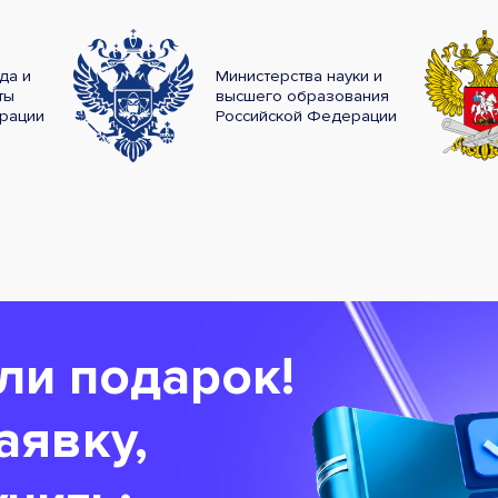
да и
Министерства науки и
ты
высшего образования
рации
Российской Федерации
ли подарок!
аявку,