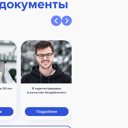
 документы
е 50 лет
Я зарегистрирован
У меня есть ограничения
в качестве безработного
по здоровью (инвалидность)
е
Подробнее
Подробнее