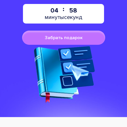
04
57
минуты
секунд
Забрать подарок