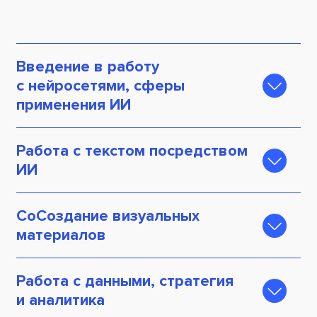
Введение в работу
с нейросетями, сферы
применения ИИ
Нейросети в маркетинге
Работа с текстом посредством
Профессия промпт-инженер
ИИ
Введение в текстовые нейросети
СоСоздание визуальных
Создание контент-плана и сценариев через
материалов
нейросеть
Простые операции в работе с нейросетями
Работа с данными, стратегия
Принципы составления сложных запросов
и аналитика