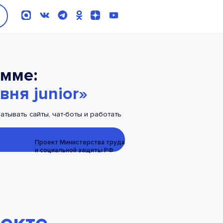
мме:
вня junior»
тывать сайты, чат-боты и работать
Проект Министерства труда
и социальной защиты РФ
екте