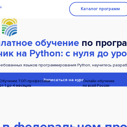
Каталог программ
латное обучение
по програ
ик на Python: с нуля до уро
ебованных языков программирования Python, научитесь разраба
Записаться на курс
Обучение ТОП-профессиям
Онлайн-обучение
от 1 до 4 месяцев
по всей
России
 в федеральном про