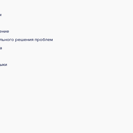
м
ение
ельного решения проблем
а
ыки