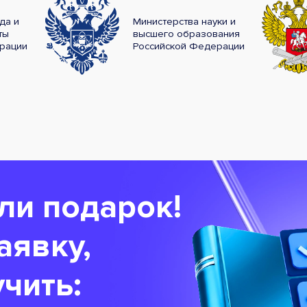
да и
Министерства науки и
ты
высшего образования
рации
Российской Федерации
ли подарок!
аявку,
чить: