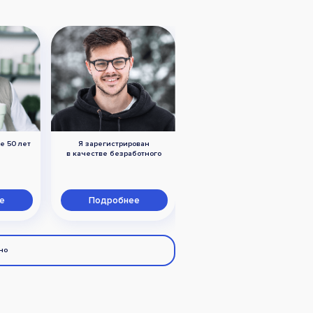
е 50 лет
Я зарегистрирован
У меня есть ограничения
в качестве безработного
по здоровью (инвалидность)
е
Подробнее
Подробнее
но