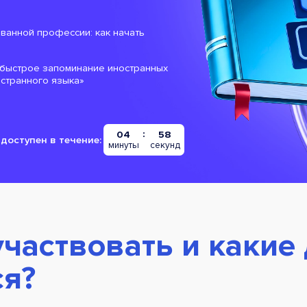
ованной профессии: как начать
: быстрое запоминание иностранных
остранного языка»
04
57
доступен в течение:
минуты
секунд
участвовать и какие
ся?