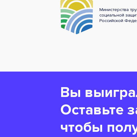
Министерства тру
социальной защи
Российской Феде
Вы выигра
Оставьте з
чтобы полу