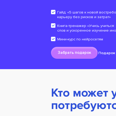
Гайд: «5 шагов к новой востреб
карьеру без рисков и затрат»
Книга-тренажер «Учись учиться
слов и ускоренное изучение ин
Мини-курс по нейросетям
Забрать подарок
Подарок 
Кто может 
потребуют