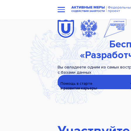
Бесп
«Разработч
Вы овладеете одним из самых востр
с базами данных
Помощь в старте
и развитии
карьеры
Участвуйте