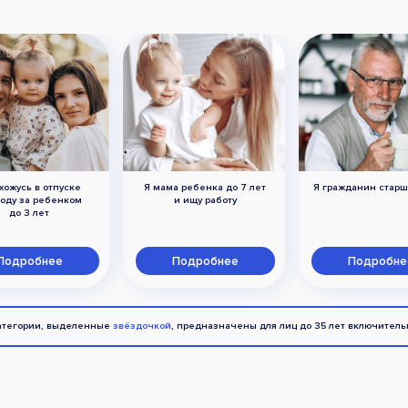
хожусь в отпуске
Я мама ребенка до 7 лет
Я гражданин старш
ходу за ребенком
и ищу работу
до 3 лет
Подробнее
Подробнее
Подробне
атегории, выделенные
звёздочкой
, предназначены для лиц до 35 лет включитель