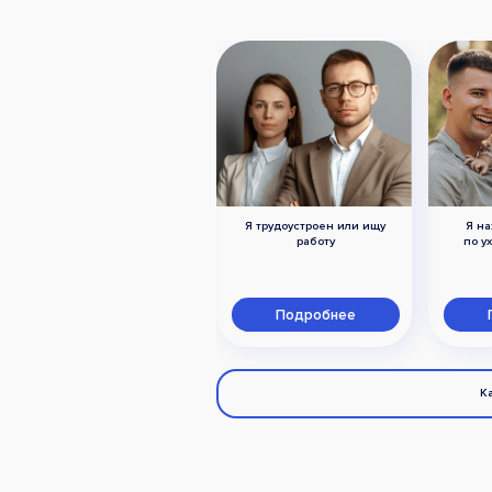
Я трудоустроен или ищу
Я на
Я член семьи военного,
работу
по у
погибшего при исполнении
в ходе СВО
Подробнее
Подробнее
К