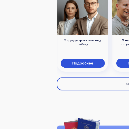
Я трудоустроен или ищу
Я на
Я член семьи военного,
работу
по у
погибшего при исполнении
в ходе СВО
Подробнее
Подробнее
К