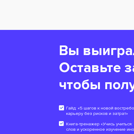
Вы выигра
Оставьте з
чтобы полу
Гайд: «5 шагов к новой востреб
карьеру без рисков и затрат»
Книга-тренажер «Учись учиться
слов и ускоренное изучение ин