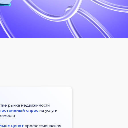
тие рынка недвижимости
постоянный спрос
на услуги
жимости
льше ценят
профессионализм