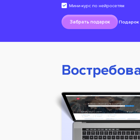
Мини-курс по нейросетям
Забрать подарок
Подарок 
Востребова