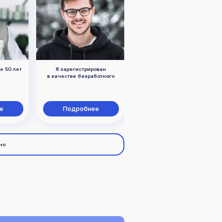
е 50 лет
Я зарегистрирован
У меня есть ограничения
в качестве безработного
по здоровью (инвалидность)
е
Подробнее
Подробнее
но