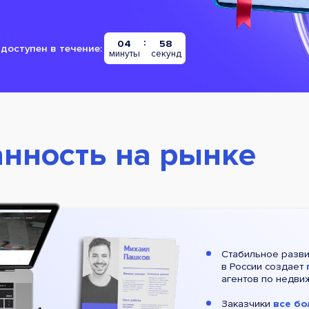
04
57
доступен в течение:
минуты
секунд
нность на рынке
Стабильное разви
в России создает
агентов по недви
Заказчики
все бо