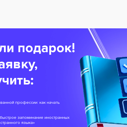
ли подарок!
аявку,
чить:
ованной профессии: как начать
: быстрое запоминание иностранных
остранного языка»