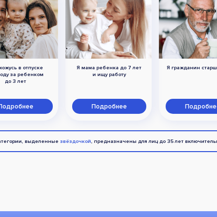
хожусь в отпуске
Я мама ребенка до 7 лет
Я гражданин старш
ходу за ребенком
и ищу работу
до 3 лет
Подробнее
Подробнее
Подробне
атегории, выделенные
звёздочкой
, предназначены для лиц до 35 лет включитель