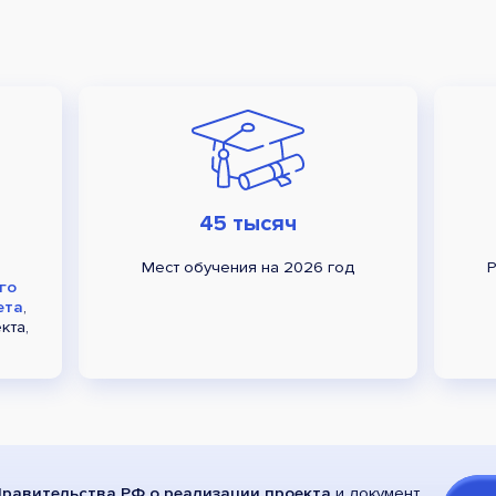
45 тысяч
Мест обучения на 2026 год
Р
го
ета
,
кта,
равительства РФ о реализации проекта
и документ