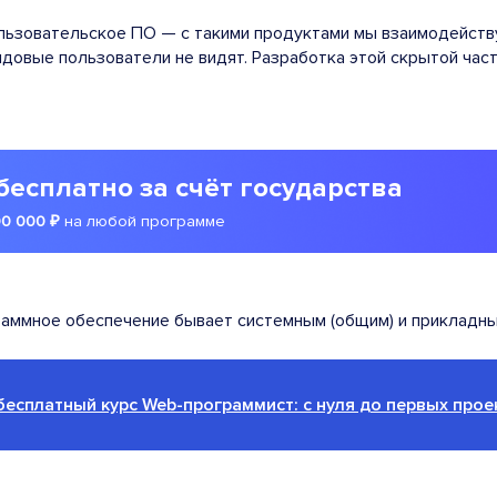
льзовательское ПО — с такими продуктами мы взаимодейству
ядовые пользователи не видят. Разработка этой скрытой час
бесплатно за счёт государства
00 000 ₽
на любой программе
раммное обеспечение бывает системным (общим) и прикладны
бесплатный курс Web-программист: с нуля до первых прое