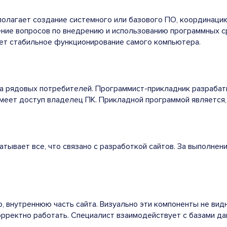
полагает создание системного или базового ПО, координаци
ние вопросов по внедрению и использованию программных ср
ает стабильное функционирование самого компьютера.
на рядовых потребителей. Программист-прикладник разрабат
имеет доступ владелец ПК. Прикладной программой является,
тывает все, что связано с разработкой сайтов. За выполнен
, внутреннюю часть сайта. Визуально эти компоненты не вид
орректно работать. Специалист взаимодействует с базами дан