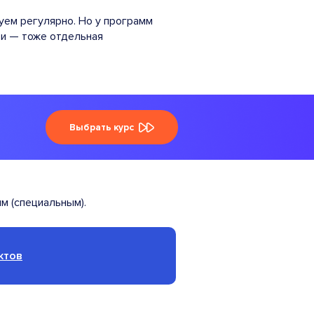
ем регулярно. Но у программ
ти — тоже отдельная
Выбрать курс
м (специальным).
ктов