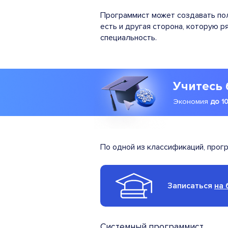
Программист может создавать по
есть и другая сторона, которую р
специальность.
Учитесь 
Экономия
до 1
По одной из классификаций, прог
Записаться
на 
Системный программист