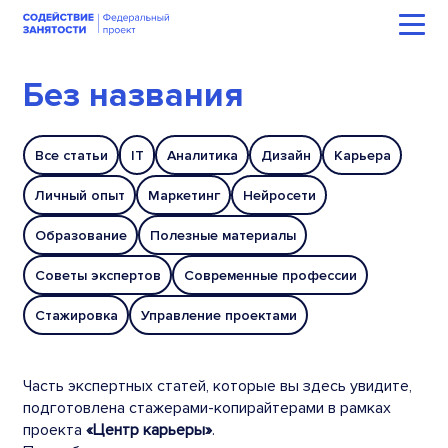
Без названия
Все статьи
IT
Аналитика
Дизайн
Карьера
Личный опыт
Маркетинг
Нейросети
Образование
Полезные материалы
Советы экспертов
Современные профессии
Стажировка
Управление проектами
Часть экспертных статей, которые вы здесь увидите,
подготовлена стажерами-копирайтерами в рамках
проекта
«Центр карьеры»
.